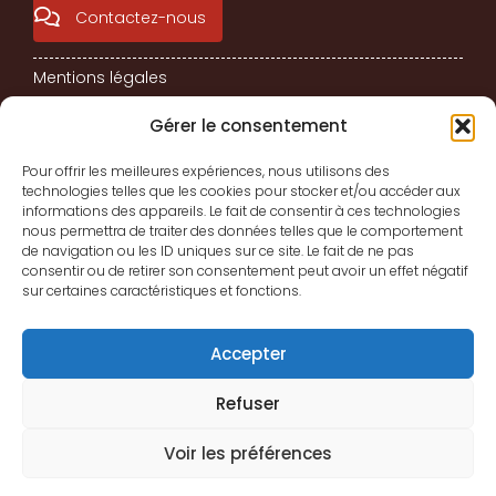
Contactez-nous
Mentions légales
Charte de confidentialité
Gérer le consentement
Conditions générales de vente
Pour offrir les meilleures expériences, nous utilisons des
technologies telles que les cookies pour stocker et/ou accéder aux
Politique de cookies (UE)
informations des appareils. Le fait de consentir à ces technologies
TOUTES NOS FORMATIONS
nous permettra de traiter des données telles que le comportement
de navigation ou les ID uniques sur ce site. Le fait de ne pas
consentir ou de retirer son consentement peut avoir un effet négatif
sur certaines caractéristiques et fonctions.
Formations Bureautique
Formations Communication
Accepter
Formations P.A.O. Adobe
Refuser
Formations Web
Services Bureautique
Voir les préférences