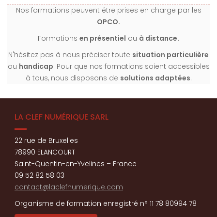
Nos formations peuvent être prises en charge par les
OPCO.
Formations
en présentiel
ou
à distance.
N'hésitez pas à nous préciser toute
situation particulière
ou
handicap
. Pour que nos formations soient accessibles
à tous, nous disposons de
solutions adaptées
.
LA CLEF NUMÉRIQUE SARL
22 rue de Bruxelles
78990 ELANCOURT
Saint-Quentin-en-Yvelines – France
09 52 82 58 03
contact@laclefnumerique.com
Organisme de formation enregistré n° 11 78 80994 78