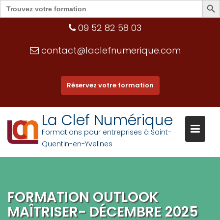
Search
for:
Skip
09 52 82 58 03
to
content
contact@laclefnumerique.com
Réservez votre formation
La Clef Numérique
Formations pour entreprises à Saint-
Quentin-en-Yvelines
FORMATION OUTLOOK
MAÎTRISER- DÉCEMBRE 2025