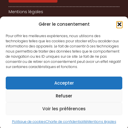
Mentions légales
Charte de confidentialité
Gérer le consentement
Conditions générales de vente
Pour offrir les meilleures expériences, nous utilisons des
technologies telles que les cookies pour stocker et/ou accéder aux
Politique de cookies (UE)
informations des appareils. Le fait de consentir à ces technologies
TOUTES NOS FORMATIONS
nous permettra de traiter des données telles que le comportement
de navigation ou les ID uniques sur ce site. Le fait de ne pas
consentir ou de retirer son consentement peut avoir un effet négatif
sur certaines caractéristiques et fonctions.
Formations Bureautique
Formations Communication
Accepter
Formations P.A.O. Adobe
Refuser
Formations Web
Services Bureautique
Voir les préférences
Politique de cookies
Charte de confidentialité
Mentions légales