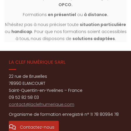
OPCO.
Formations
en présentiel
ou
à distance.
N'hésitez pas à nous préciser toute
situation particulière
ou
handicap
. Pour que nos formations soient accessibles
à tous, nous disposons de
solutions adaptées
.
LA CLEF NUMÉRIQUE SARL
22 rue de Bruxelles
78990 ELANCOURT
Saint-Quentin-en-Yvelines – France
09 52 82 58 03
contact@laclefnumerique.com
Organisme de formation enregistré n° 11 78 80994 78
Contactez-nous