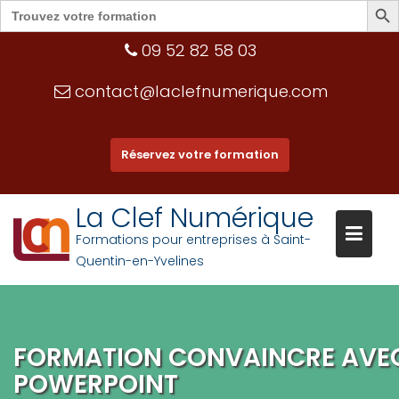
Search
for:
Skip
09 52 82 58 03
to
content
contact@laclefnumerique.com
Réservez votre formation
La Clef Numérique
Formations pour entreprises à Saint-
Quentin-en-Yvelines
FORMATION CONVAINCRE AVE
POWERPOINT